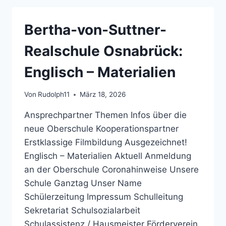
OSNABRÜCK:
VORANKÜNDIGUNG:
Bertha-von-Suttner-
SCHULELTERNRATSSITZUNG
AM
Realschule Osnabrück:
08.10.2014
Englisch – Materialien
Von
Rudolph11
März 18, 2026
Ansprechpartner Themen Infos über die
neue Oberschule Kooperationspartner
Erstklassige Filmbildung Ausgezeichnet!
Englisch – Materialien Aktuell Anmeldung
an der Oberschule Coronahinweise Unsere
Schule Ganztag Unser Name
Schülerzeitung Impressum Schulleitung
Sekretariat Schulsozialarbeit
Schulassistenz / Hausmeister Förderverein