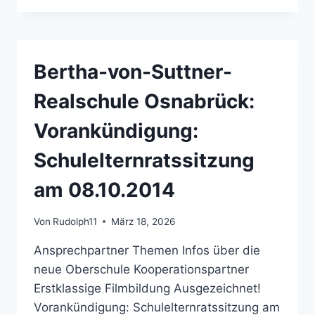
SUTTNER-
REALSCHULE
OSNABRÜCK:
AUSGABE
Bertha-von-Suttner-
DER
GELBEN
Realschule Osnabrück:
ELTERNBRIEFE
AM
Vorankündigung:
FREITAG
(GEB
Schulelternratssitzung
1)
am 08.10.2014
Von
Rudolph11
März 18, 2026
Ansprechpartner Themen Infos über die
neue Oberschule Kooperationspartner
Erstklassige Filmbildung Ausgezeichnet!
Vorankündigung: Schulelternratssitzung am