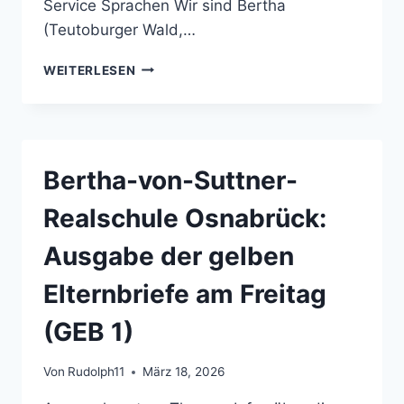
Service Sprachen Wir sind Bertha
(Teutoburger Wald,…
BERTHA-
WEITERLESEN
VON-
SUTTNER-
REALSCHULE
OSNABRÜCK:
HERBSTFERIEN
Bertha-von-Suttner-
VOM
27.10.2014
Realschule Osnabrück:
BIS
ZUM
Ausgabe der gelben
07.11.2014
Elternbriefe am Freitag
(GEB 1)
Von
Rudolph11
März 18, 2026