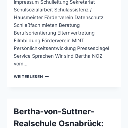
Impressum Schulleitung Sekretariat
Schulsozialarbeit Schulassistenz /
Hausmeister Förderverein Datenschutz
Schließfach mieten Beratung
Berufsorientierung Elternvertretung
Filmbildung Förderverein MINT
Persönlichkeitsentwicklung Pressespiegel
Service Sprachen Wir sind Bertha NOZ
vom…
BERTHA-
WEITERLESEN
VON-
SUTTNER-
REALSCHULE
OSNABRÜCK:
NOZ
Bertha-von-Suttner-
VOM
23.07.2014
Realschule Osnabrück:
–