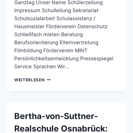
Ganztag Unser Name Schülerzeitung
Impressum Schulleitung Sekretariat
Schulsozialarbeit Schulassistenz /
Hausmeister Förderverein Datenschutz
Schließfach mieten Beratung
Berufsorientierung Elternvertretung
Filmbildung Förderverein MINT
Persönlichkeitsentwicklung Pressespiegel
Service Sprachen Wir…
BERTHA-
WEITERLESEN
VON-
SUTTNER-
REALSCHULE
OSNABRÜCK:
BERTHA
Bertha-von-Suttner-
MACHT
DAS
Realschule Osnabrück:
BRETT