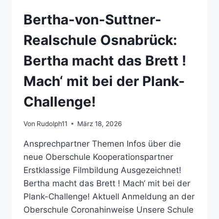
HEUTE:
Bertha-von-Suttner-
ZEUGNISKONFERENZEN
DER
Realschule Osnabrück:
KLASSEN
5
Bertha macht das Brett !
–
10
Mach‘ mit bei der Plank-
Challenge!
Von
Rudolph11
März 18, 2026
Ansprechpartner Themen Infos über die
neue Oberschule Kooperationspartner
Erstklassige Filmbildung Ausgezeichnet!
Bertha macht das Brett ! Mach‘ mit bei der
Plank-Challenge! Aktuell Anmeldung an der
Oberschule Coronahinweise Unsere Schule