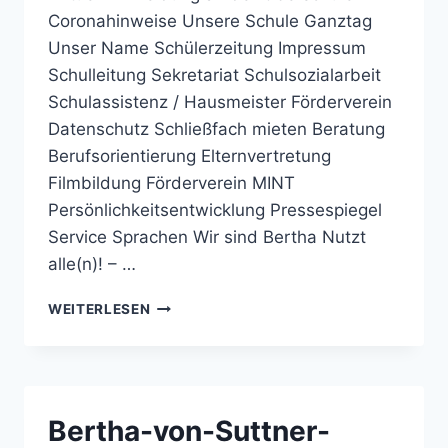
Coronahinweise Unsere Schule Ganztag
Unser Name Schülerzeitung Impressum
Schulleitung Sekretariat Schulsozialarbeit
Schulassistenz / Hausmeister Förderverein
Datenschutz Schließfach mieten Beratung
Berufsorientierung Elternvertretung
Filmbildung Förderverein MINT
Persönlichkeitsentwicklung Pressespiegel
Service Sprachen Wir sind Bertha Nutzt
alle(n)! – …
BERTHA-
WEITERLESEN
VON-
SUTTNER-
REALSCHULE
OSNABRÜCK:
ZEUGNISAUSGABE
Bertha-von-Suttner-
AM