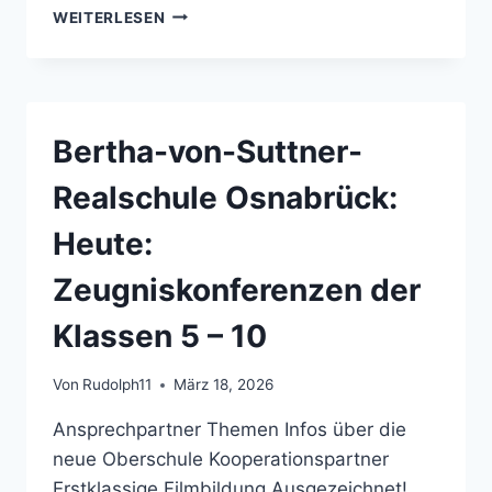
BERTHA-
WEITERLESEN
VON-
SUTTNER-
REALSCHULE
OSNABRÜCK:
NEUE
Bertha-von-Suttner-
BÄLLE
VOM
Realschule Osnabrück:
FÖRDERVEREIN
Heute:
Zeugniskonferenzen der
Klassen 5 – 10
Von
Rudolph11
März 18, 2026
Ansprechpartner Themen Infos über die
neue Oberschule Kooperationspartner
Erstklassige Filmbildung Ausgezeichnet!