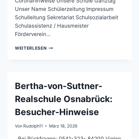
Coronahinweise Unsere Schule Ganztag
Unser Name Schülerzeitung Impressum
Schulleitung Sekretariat Schulsozialarbeit
Schulassistenz / Hausmeister
Förderverein…
BERTHA-
WEITERLESEN
VON-
SUTTNER-
REALSCHULE
OSNABRÜCK:
DARF
Bertha-von-Suttner-
MEIN
KIND
Realschule Osnabrück:
IN
DIE
Besucher-Hinweise
SCHULE?
Von
Rudolph11
März 18, 2026
Bei Rückfragen: 0541-323- 84200 Vielen