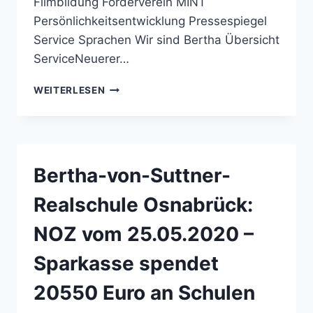
Filmbildung Förderverein MINT
Persönlichkeitsentwicklung Pressespiegel
Service Sprachen Wir sind Bertha Übersicht
ServiceNeuerer…
BERTHA-
WEITERLESEN
VON-
SUTTNER-
REALSCHULE
OSNABRÜCK:
ÜBERSICHT
Bertha-von-Suttner-
–
WELCHE
Realschule Osnabrück:
GRUPPE
HAT
NOZ vom 25.05.2020 –
UNTERRICHT?
Sparkasse spendet
20550 Euro an Schulen