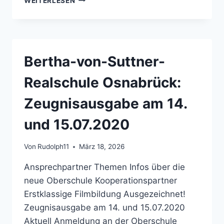
WEITERLESEN
VON-
SUTTNER-
REALSCHULE
OSNABRÜCK:
BESUCHER-
Bertha-von-Suttner-
HINWEISE
Realschule Osnabrück:
Zeugnisausgabe am 14.
und 15.07.2020
Von
Rudolph11
März 18, 2026
Ansprechpartner Themen Infos über die
neue Oberschule Kooperationspartner
Erstklassige Filmbildung Ausgezeichnet!
Zeugnisausgabe am 14. und 15.07.2020
Aktuell Anmeldung an der Oberschule