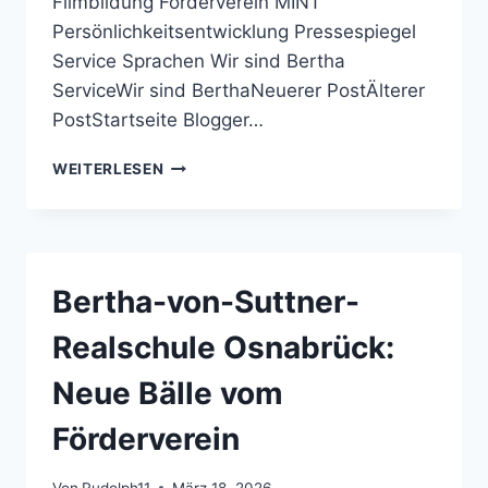
Filmbildung Förderverein MINT
Persönlichkeitsentwicklung Pressespiegel
Service Sprachen Wir sind Bertha
ServiceWir sind BerthaNeuerer PostÄlterer
PostStartseite Blogger…
BERTHA-
WEITERLESEN
VON-
SUTTNER-
REALSCHULE
OSNABRÜCK:
SCHÖNE
Bertha-von-Suttner-
FERIEN
Realschule Osnabrück:
Neue Bälle vom
Förderverein
Von
Rudolph11
März 18, 2026