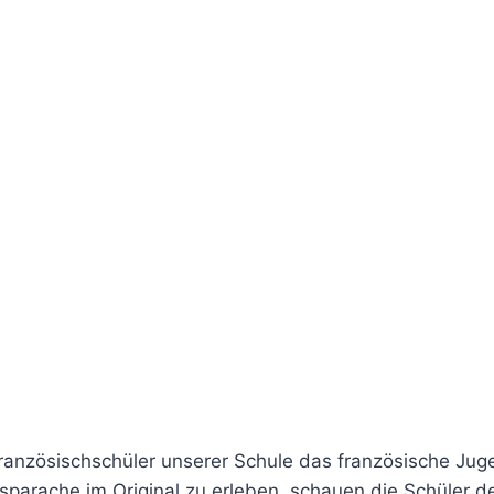
ösischschüler unserer Schule das französische Jugendf
rache im Original zu erleben, schauen die Schüler den F