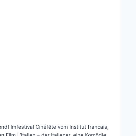
ilmfestival Cinéfête vom Institut francais,
ilm L’Italien – der Italiener, eine Komödie,