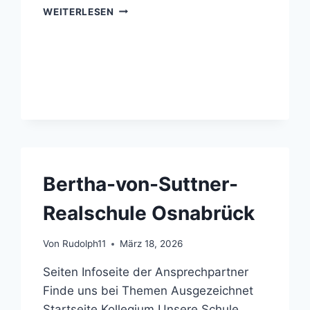
BERTHA-
WEITERLESEN
VON-
SUTTNER-
REALSCHULE
OSNABRÜCK:
MITTWOCH,
16.03.2016
–
BERTHA
IN
AKTION
Bertha-von-Suttner-
Realschule Osnabrück
Von
Rudolph11
März 18, 2026
Seiten Infoseite der Ansprechpartner
Finde uns bei Themen Ausgezeichnet
Startseite Kollegium Unsere Schule