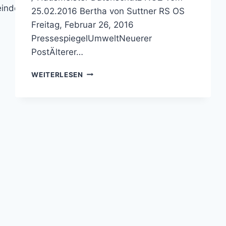
eindeSchulrundgangTechnikUmweltWirtschaft…
25.02.2016 Bertha von Suttner RS OS
Freitag, Februar 26, 2016
PressespiegelUmweltNeuerer
PostÄlterer…
BERTHA-
WEITERLESEN
VON-
SUTTNER-
REALSCHULE
OSNABRÜCK:
NOZ
VOM
25.02.2016
–
WÄRME
AUS
DER
BIOTONNE,
WETTBEWERBSBEITRAG
FÜR