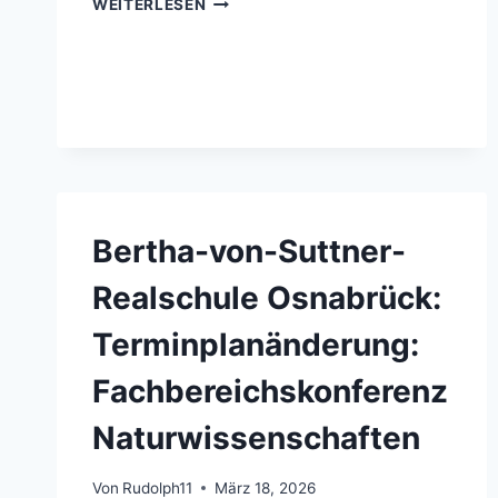
WEITERLESEN
VON-
SUTTNER-
REALSCHULE
OSNABRÜCK:
GARTENTAG
AM
12.03.2016
Bertha-von-Suttner-
Realschule Osnabrück:
Terminplanänderung:
Fachbereichskonferenz
Naturwissenschaften
Von
Rudolph11
März 18, 2026