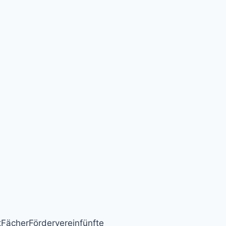
SCHÜLER
EXPERIMENTIEREN
–
JUGEND
FORSCHT
FächerFördervereinfünfte