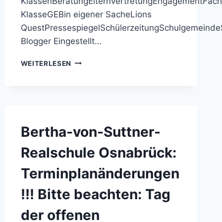
KlassenBeratungElternvertretungEngagementFäche
KlasseGEBin eigener SacheLions
QuestPressespiegelSchülerzeitungSchulgemeinde
Blogger Eingestellt…
BERTHA-
WEITERLESEN
VON-
SUTTNER-
REALSCHULE
OSNABRÜCK:
INFORMATIONSVERANSTALTUNG
FÜR
Bertha-von-Suttner-
DIE
ELTERN
Realschule Osnabrück:
DER
GRUNDSCHULKINDER
Terminplanänderungen
AM
07.03.2016
!!! Bitte beachten: Tag
der offenen