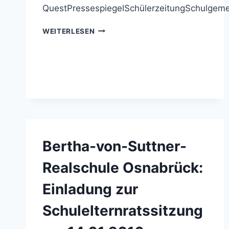
QuestPressespiegelSchülerzeitungSchulgem
BERTHA-
WEITERLESEN
VON-
SUTTNER-
REALSCHULE
OSNABRÜCK:
TERMINPLANÄNDERUNG:
FACHBEREICHSKONFERENZ
NATURWISSENSCHAFTEN
Bertha-von-Suttner-
Realschule Osnabrück:
Einladung zur
Schulelternratssitzung