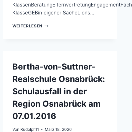
KlassenBeratungElternvertretungEngagementFäche
KlasseGEBin eigener SacheLions…
BERTHA-
WEITERLESEN
VON-
SUTTNER-
REALSCHULE
OSNABRÜCK:
TERMINPLANÄNDERUNGEN!!!
BITTE
Bertha-von-Suttner-
BEACHTEN:
TAG
Realschule Osnabrück:
DER
OFFENEN
Schulausfall in der
TÜR!!16.03.2016
Region Osnabrück am
07.01.2016
Von
Rudolph11
März 18, 2026