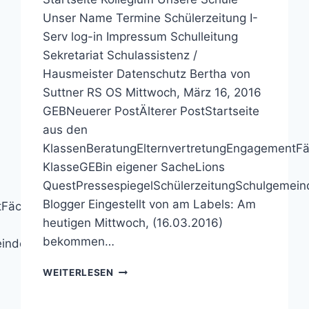
Unser Name Termine Schülerzeitung I-
Serv log-in Impressum Schulleitung
Sekretariat Schulassistenz /
Hausmeister Datenschutz Bertha von
Suttner RS OS Mittwoch, März 16, 2016
GEBNeuerer PostÄlterer PostStartseite
aus den
KlassenBeratungElternvertretungEngagementFä
KlasseGEBin eigener SacheLions
QuestPressespiegelSchülerzeitungSchulgemei
Blogger Eingestellt von am Labels: Am
FächerFördervereinfünfte
heutigen Mittwoch, (16.03.2016)
bekommen…
eindeSchulrundgangTechnikUmweltWirtschaft
BERTHA-
WEITERLESEN
VON-
SUTTNER-