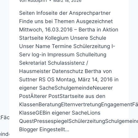
Von
Rudolph11
März 18, 2026
Seiten Infoseite der Ansprechpartner
Finde uns bei Themen Ausgezeichnet
Mittwoch, 16.03.2016 – Bertha in Aktion
Startseite Kollegium Unsere Schule
Unser Name Termine Schülerzeitung I-
Serv log-in Impressum Schulleitung
Sekretariat Schulassistenz /
Hausmeister Datenschutz Bertha von
Suttner RS OS Montag, März 14, 2016 in
eigener SacheSchulgemeindeNeuerer
PostÄlterer PostStartseite aus den
KlassenBeratungElternvertretungEngagementFä
KlasseGEBin eigener SacheLions
FächerFördervereinfünfte
QuestPressespiegelSchülerzeitungSchulgemei
Blogger Eingestellt…
eindeSchulrundgangTechnikUmweltWirtschaft