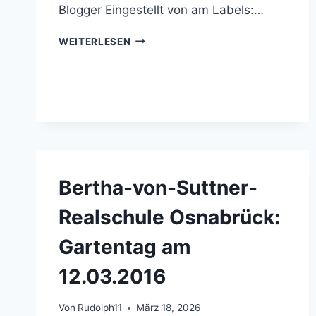
Blogger Eingestellt von am Labels:…
BERTHA-
WEITERLESEN
VON-
SUTTNER-
REALSCHULE
OSNABRÜCK:
ANMELDETERMINE
AN
DER
BERTHA-
VON-
Bertha-von-Suttner-
SUTTNER-
REALSCHULE
Realschule Osnabrück:
Gartentag am
12.03.2016
Von
Rudolph11
März 18, 2026