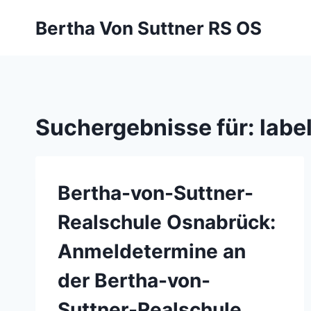
Zum
Bertha Von Suttner RS OS
Inhalt
springen
Suchergebnisse für:
labe
Bertha-von-Suttner-
Realschule Osnabrück:
Anmeldetermine an
der Bertha-von-
Suttner-Realschule