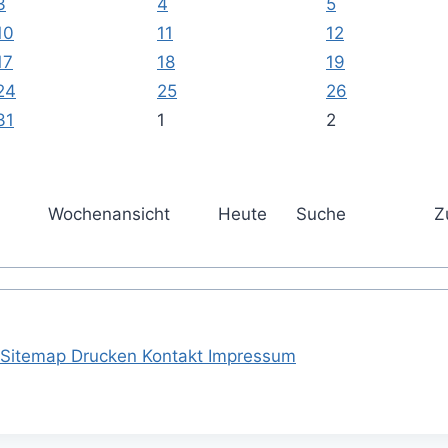
3
4
5
10
11
12
17
18
19
24
25
26
31
1
2
Wochenansicht
Heute
Suche
Z
Sitemap
Drucken
Kontakt
Impressum