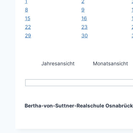
1
2
8
9
15
16
22
23
29
30
Jahresansicht
Monatsansicht
Bertha-von-Suttner-Realschule Osnabrück