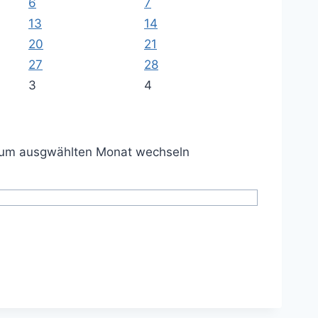
6
7
13
14
20
21
27
28
3
4
um ausgwählten Monat wechseln