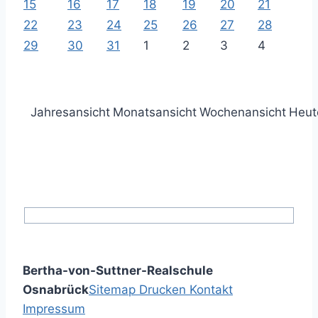
15
16
17
18
19
20
21
22
23
24
25
26
27
28
29
30
31
1
2
3
4
Jahresansicht
Monatsansicht
Wochenansicht
Heut
Bertha-von-Suttner-Realschule
Osnabrück
Sitemap
Drucken
Kontakt
Impressum