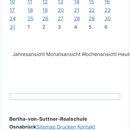
10
11
12
13
14
15
16
17
18
19
20
21
22
23
24
25
26
27
28
29
30
31
1
2
3
4
5
6
Jahresansicht
Monatsansicht
Wochenansicht
Heut
Bertha-von-Suttner-Realschule
Osnabrück
Sitemap
Drucken
Kontakt