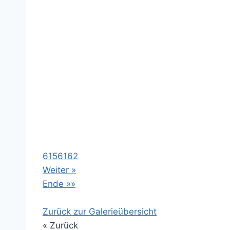
615
616
2
Weiter »
Ende »»
Zurück zur Galerieübersicht
« Zurück