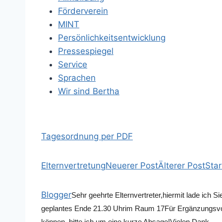
Förderverein
MINT
Persönlichkeitsentwicklung
Pressespiegel
Service
Sprachen
Wir sind Bertha
Tagesordnung per PDF
Elternvertretung
Neuerer Post
Älterer Post
Star
Blogger
Sehr geehrte Elternvertreter,
hiermit lade ich S
geplantes Ende 21.30 Uhr
im Raum 17
Für Ergänzungsvor
können, bitte ich um eine kurze Absage!
Vielen Dank