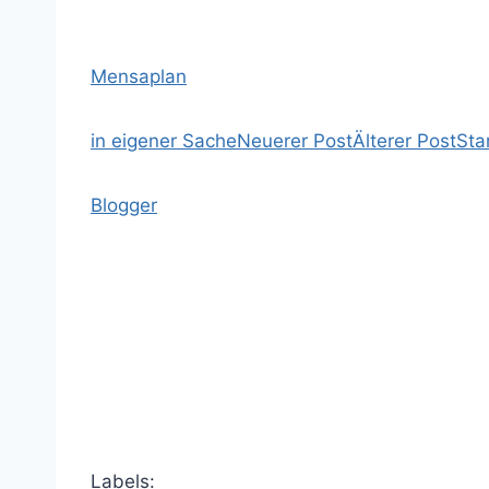
Mensaplan
in eigener Sache
Neuerer Post
Älterer Post
Sta
Blogger
Labels: