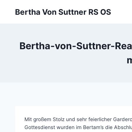
Zum
Bertha Von Suttner RS OS
Inhalt
springen
Bertha-von-Suttner-Real
m
Mit großem Stolz und sehr feierlicher Garde
Gottesdienst wurden im Bertam’s die Abschl