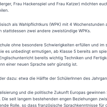
u Berger, Frau Hackenspiel und Frau Katzer) möchten eu
ilen.
zösisch als Wahlpflichtkurs (WPK) mit 4 Wochenstunden 
en stattdessen zwei andere zweistündige WPKs.
hule ohne besondere Schwierigkeiten erfüllen und im s
Sie es unbedingt ermutigen, ab Klasse 5 bereits am spi
Englischunterricht bereits wichtig Techniken und Ferti
nn einer neuen Sprache sehr günstig ist.
der dazu: etwa die Hälfte der SchülerInnen des Jahrgan
lisierung und die politische Zukunft Europas gewinnen 
 Die seit langem bestehenden engen Beziehungen zwisc
e Rolle, so dass französische Sprachkenntnisse für d