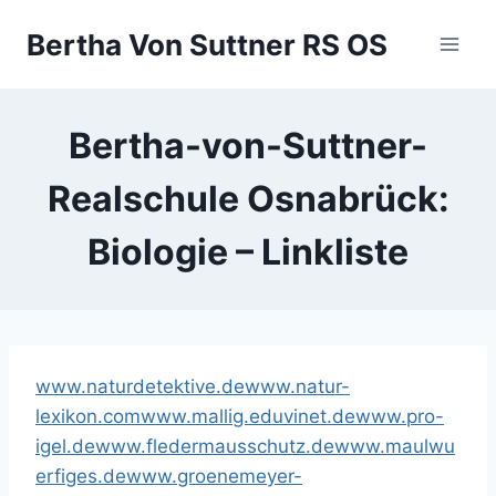
Zum
Bertha Von Suttner RS OS
Inhalt
springen
Bertha-von-Suttner-
Realschule Osnabrück:
Biologie – Linkliste
www.naturdetektive.de
www.natur-
lexikon.com
www.mallig.eduvinet.de
www.pro-
igel.de
www.fledermausschutz.de
www.maulwu
erfiges.de
www.groenemeyer-