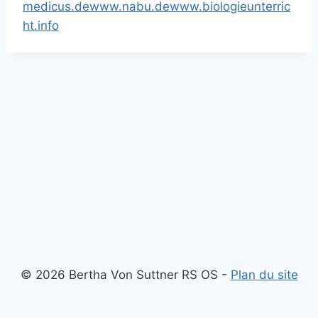
medicus.de
www.nabu.de
www.biologieunterric
ht.info
© 2026 Bertha Von Suttner RS OS -
Plan du site